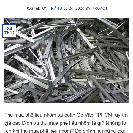
POSTED ON
THÁNG 12 24, 2020
BY
PROACT
24
Th12
Thu mua phế liệu nhôm tại quận Gò Vấp TPHCM, uy tín
giá cao Dịch vụ thu mua phế liệu nhôm là gì? Những lợi
ích khi thu mua phế liệu nhôm? Đó chính là những câu