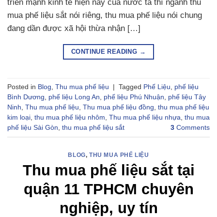
triển mạnh kinh tế hiện nay của nước ta thì ngành thu
mua phế liệu sắt nói riêng, thu mua phế liệu nói chung
đang dần được xã hội thừa nhận […]
CONTINUE READING
→
Posted in
Blog
,
Thu mua phế liệu
|
Tagged
Phế Liệu
,
phế liệu
Bình Dương
,
phế liệu Long An
,
phế liệu Phú Nhuận
,
phế liệu Tây
Ninh
,
Thu mua phế liệu
,
Thu mua phế liệu đồng
,
thu mua phế liệu
kim loại
,
thu mua phế liệu nhôm
,
Thu mua phế liệu nhựa
,
thu mua
phế liệu Sài Gòn
,
thu mua phế liệu sắt
3
Comments
BLOG
,
THU MUA PHẾ LIỆU
Thu mua phế liệu sắt tại
quận 11 TPHCM chuyên
nghiệp, uy tín