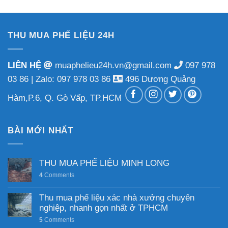
THU MUA PHẾ LIỆU 24H
LIÊN HỆ
muaphelieu24h.vn@gmail.com
097 978
03 86
|
Zalo:
097 978 03 86
496 Dương Quảng
Hàm,P.6, Q. Gò Vấp, TP.HCM
BÀI MỚI NHẤT
THU MUA PHẾ LIỆU MINH LONG
4
Comments
Thu mua phế liệu xác nhà xưởng chuyên
nghiệp, nhanh gọn nhất ở TPHCM
5
Comments