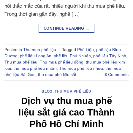
hỏi thắc mắc của rất nhiều người khi thu mua phế liệu.
Trong thời gian gần đây, nghề […]
CONTINUE READING
→
Posted in
Thu mua phế liệu
|
Tagged
Phế Liệu
,
phế liệu Bình
Dương
,
phế liệu Long An
,
phế liệu Phú Nhuận
,
phế liệu Tây Ninh
,
Thu mua phế liệu
,
Thu mua phế liệu đồng
,
thu mua phế liệu kim
loại
,
thu mua phế liệu nhôm
,
Thu mua phế liệu nhựa
,
thu mua
phế liệu Sài Gòn
,
thu mua phế liệu sắt
3
Comments
BLOG
,
THU MUA PHẾ LIỆU
Dịch vụ thu mua phế
liệu sắt giá cao Thành
Phố Hồ Chí Minh