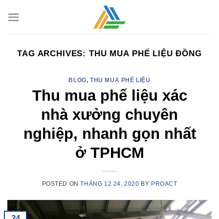
Skip
to
content
TAG ARCHIVES:
THU MUA PHẾ LIỆU ĐỒNG
BLOG
,
THU MUA PHẾ LIỆU
Thu mua phế liệu xác
nhà xưởng chuyên
nghiệp, nhanh gọn nhất
ở TPHCM
POSTED ON
THÁNG 12 24, 2020
BY
PROACT
24