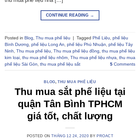
thu mua phế liệu nhà […]
CONTINUE READING
→
Posted in
Blog
,
Thu mua phế liệu
|
Tagged
Phế Liệu
,
phế liệu
Bình Dương
,
phế liệu Long An
,
phế liệu Phú Nhuận
,
phế liệu Tây
Ninh
,
Thu mua phế liệu
,
Thu mua phế liệu đồng
,
thu mua phế liệu
kim loại
,
thu mua phế liệu nhôm
,
Thu mua phế liệu nhựa
,
thu mua
phế liệu Sài Gòn
,
thu mua phế liệu sắt
5
Comments
BLOG
,
THU MUA PHẾ LIỆU
Thu mua sắt phế liệu tại
quận Tân Bình TPHCM
giá tốt, chất lượng
POSTED ON
THÁNG 12 24, 2020
BY
PROACT