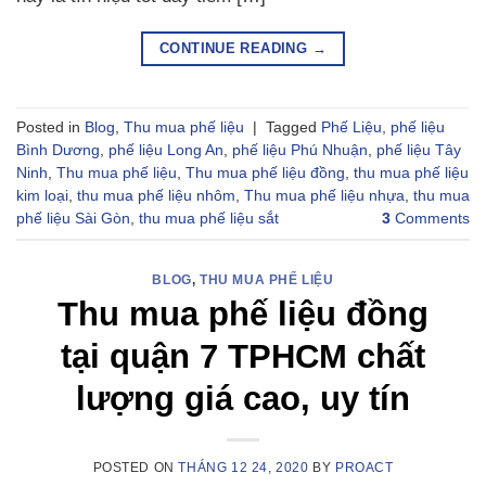
CONTINUE READING
→
Posted in
Blog
,
Thu mua phế liệu
|
Tagged
Phế Liệu
,
phế liệu
Bình Dương
,
phế liệu Long An
,
phế liệu Phú Nhuận
,
phế liệu Tây
Ninh
,
Thu mua phế liệu
,
Thu mua phế liệu đồng
,
thu mua phế liệu
kim loại
,
thu mua phế liệu nhôm
,
Thu mua phế liệu nhựa
,
thu mua
phế liệu Sài Gòn
,
thu mua phế liệu sắt
3
Comments
BLOG
,
THU MUA PHẾ LIỆU
Thu mua phế liệu đồng
tại quận 7 TPHCM chất
lượng giá cao, uy tín
POSTED ON
THÁNG 12 24, 2020
BY
PROACT