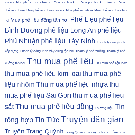
tận nơi
Mua phế liệu inox tận nơi
Mua phế liệu kẽm
Mua phế liệu kẽm tận nơi
Mua
phế liệu nhôm
Mua phế liệu nhôm tận nơi
Mua phế liệu nhựa
Mua phế liệu nhựa tận
Phế Liệu
phế liệu
Mua phế liệu đồng tận nơi
nơi
Bình Dương
phế liệu Long An
phế liệu
Phú Nhuận
phế liệu Tây Ninh
Thanh lý công trình
xây dựng
Thanh lý công trình xây dựng tận nơi
Thanh lý nhà xưởng
Thanh lý nhà
Thu mua phế liệu
xưởng tận nơi
Thu mua phế liệu inox
thu mua phế liệu kim loại
thu mua phế
liệu nhôm
Thu mua phế liệu nhựa
thu
mua phế liệu Sài Gòn
thu mua phế liệu
Thu mua phế liệu đồng
Tin
sắt
Thương hiệu
Truyện dân gian
tổng hợp
Tin Tức
Truyện Trạng Quỳnh
Trạng Quỳnh
Tư duy tích cực
Tầm nhìn