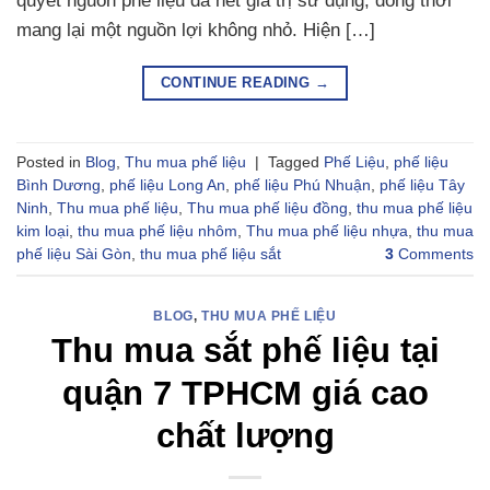
quyết nguồn phế liệu đã hết giá trị sử dụng, đồng thời
mang lại một nguồn lợi không nhỏ. Hiện […]
CONTINUE READING
→
Posted in
Blog
,
Thu mua phế liệu
|
Tagged
Phế Liệu
,
phế liệu
Bình Dương
,
phế liệu Long An
,
phế liệu Phú Nhuận
,
phế liệu Tây
Ninh
,
Thu mua phế liệu
,
Thu mua phế liệu đồng
,
thu mua phế liệu
kim loại
,
thu mua phế liệu nhôm
,
Thu mua phế liệu nhựa
,
thu mua
phế liệu Sài Gòn
,
thu mua phế liệu sắt
3
Comments
BLOG
,
THU MUA PHẾ LIỆU
Thu mua sắt phế liệu tại
quận 7 TPHCM giá cao
chất lượng