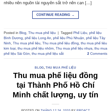
nhiều nên nguồn tài nguyên sắt trở nên cạn […]
CONTINUE READING
→
Posted in
Blog
,
Thu mua phế liệu
|
Tagged
Phế Liệu
,
phế liệu
Bình Dương
,
phế liệu Long An
,
phế liệu Phú Nhuận
,
phế liệu Tây
Ninh
,
Thu mua phế liệu
,
Thu mua phế liệu đồng
,
thu mua phế liệu
kim loại
,
thu mua phế liệu nhôm
,
Thu mua phế liệu nhựa
,
thu mua
phế liệu Sài Gòn
,
thu mua phế liệu sắt
2
Comments
BLOG
,
THU MUA PHẾ LIỆU
Thu mua phế liệu đồng
tại Thành Phố Hồ Chí
Minh chất lượng, uy tín
POSTED ON
THÁNG 12 24, 2020
BY
PROACT